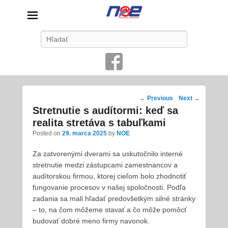
Nové odbory energetikov
Search
Vždy na strane zamestnancov
Post
←
Previous
Next
→
navigation
Stretnutie s audítormi: keď sa
realita stretáva s tabuľkami
Posted on
29. marca 2025
by
NOE
Za zatvorenými dverami sa uskutočnilo interné
stretnutie medzi zástupcami zamestnancov a
audítorskou firmou, ktorej cieľom bolo zhodnotiť
fungovanie procesov v našej spoločnosti. Podľa
zadania sa mali hľadať predovšetkým silné stránky
– to, na čom môžeme stavať a čo môže pomôcť
budovať dobré meno firmy navonok.