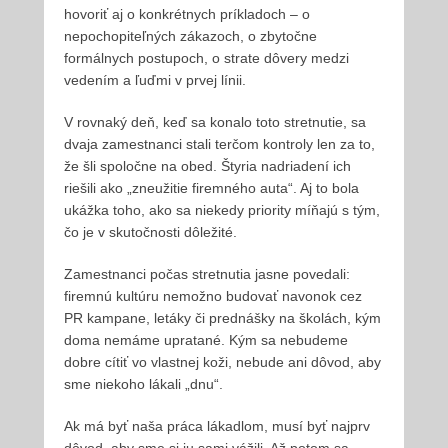
hovoriť aj o konkrétnych príkladoch – o
nepochopiteľných zákazoch, o zbytočne
formálnych postupoch, o strate dôvery medzi
vedením a ľuďmi v prvej línii.
V rovnaký deň, keď sa konalo toto stretnutie, sa
dvaja zamestnanci stali terčom kontroly len za to,
že šli spoločne na obed. Štyria nadriadení ich
riešili ako „zneužitie firemného auta“. Aj to bola
ukážka toho, ako sa niekedy priority míňajú s tým,
čo je v skutočnosti dôležité.
Zamestnanci počas stretnutia jasne povedali:
firemnú kultúru nemožno budovať navonok cez
PR kampane, letáky či prednášky na školách, kým
doma nemáme upratané. Kým sa nebudeme
dobre cítiť vo vlastnej koži, nebude ani dôvod, aby
sme niekoho lákali „dnu“.
Ak má byť naša práca lákadlom, musí byť najprv