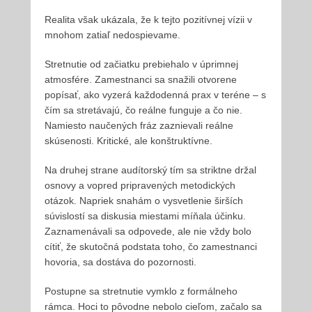
Realita však ukázala, že k tejto pozitívnej vízii v
mnohom zatiaľ nedospievame.
Stretnutie od začiatku prebiehalo v úprimnej
atmosfére. Zamestnanci sa snažili otvorene
popísať, ako vyzerá každodenná prax v teréne – s
čím sa stretávajú, čo reálne funguje a čo nie.
Namiesto naučených fráz zaznievali reálne
skúsenosti. Kritické, ale konštruktívne.
Na druhej strane audítorský tím sa striktne držal
osnovy a vopred pripravených metodických
otázok. Napriek snahám o vysvetlenie širších
súvislostí sa diskusia miestami míňala účinku.
Zaznamenávali sa odpovede, ale nie vždy bolo
cítiť, že skutočná podstata toho, čo zamestnanci
hovoria, sa dostáva do pozornosti.
Postupne sa stretnutie vymklo z formálneho
rámca. Hoci to pôvodne nebolo cieľom, začalo sa