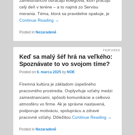
zamestnancov obracajú kolegovia, ktorí pracujú
celý deň v teréne – a to najmä zo Servisu
merania. Téma, ktorá sa pravidelne opakuje, je
Continue Reading →
Posted in
Nezaradené
FEATURED
Keď sa malý šéf hrá na veľkého:
Spoznávate to vo svojom tíme?
Posted on
6. marca 2025
by
NOE
Firemná kultúra je základom úspešného
pracovného prostredia. Ovplyvňuje vzťahy medzi
zamestnancami, spôsob komunikácie a celkovú
atmosféru vo firme. Ak je správne nastavená,
podporuje motiváciu, spoluprácu a zdravé
pracovné vzťahy. Dôležitou
Continue Reading →
Posted in
Nezaradené