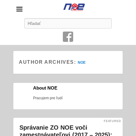
Nové odbory energetikov
Search
Vždy na strane zamestnancov
AUTHOR ARCHIVES:
NOE
About NOE
Pracujem pre ľudí
FEATURED
Správanie ZO NOE voči
zamestnávateľovi (2017 – 2025):