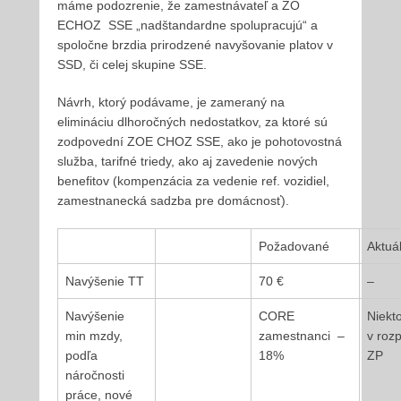
máme podozrenie, že zamestnávateľ a ZO
ECHOZ SSE „nadštandardne spolupracujú“ a
spoločne brzdia prirodzené navyšovanie platov v
SSD, či celej skupine SSE.
Návrh, ktorý podávame, je zameraný na
elimináciu dlhoročných nedostatkov, za ktoré sú
zodpovední ZOE CHOZ SSE, ako je pohotovostná
služba, tarifné triedy, ako aj zavedenie nových
benefitov (kompenzácia za vedenie ref. vozidiel,
zamestnanecká sadzba pre domácnosť).
Požadované
Aktuá
Navýšenie TT
70 €
–
Navýšenie
CORE
Niekt
min mzdy,
zamestnanci –
v roz
podľa
18%
ZP
náročnosti
práce, nové