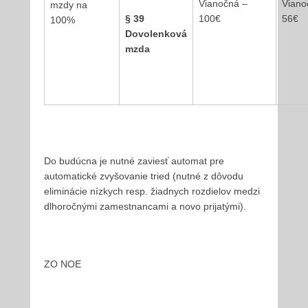
Vianočná –
Viano
mzdy na
§ 39
100€
56€
100%
Dovolenková
mzda
Do budúcna je nutné zaviesť automat pre
automatické zvyšovanie tried (nutné z dôvodu
eliminácie nízkych resp. žiadnych rozdielov medzi
dlhoročnými zamestnancami a novo prijatými).
ZO NOE