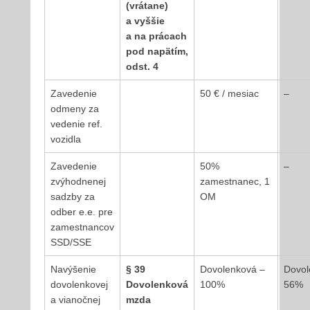
(vrátane)
a vyššie
a na prácach
pod napätím
,
odst. 4
Zavedenie
50 € / mesiac
–
odmeny za
vedenie ref.
vozidla
Zavedenie
50%
–
zvýhodnenej
zamestnanec, 1
sadzby za
OM
odber e.e. pre
zamestnancov
SSD/SSE
Navýšenie
§
39
Dovolenková –
Dovol
dovolenkovej
Dovolenková
100%
56%
a vianočnej
mzda