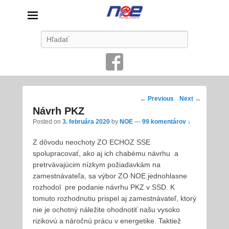
Nové odbory energetikov
Search
Vždy na strane zamestnancov
Post
←
Previous
Next
→
navigation
Návrh PKZ
Posted on
3. februára 2020
by
NOE
—
99 komentárov ↓
Z dôvodu neochoty ZO ECHOZ SSE
spolupracovať, ako aj ich chabému návrhu a
pretrvávajúcim nízkym požiadavkám na
zamestnávateľa, sa výbor ZO NOE jednohlasne
rozhodol pre podanie návrhu PKZ v SSD. K
tomuto rozhodnutiu prispel aj zamestnávateľ, ktorý
nie je ochotný náležite ohodnotiť našu vysoko
rizikovú a náročnú prácu v energetike. Taktiež