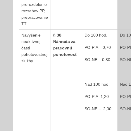
prerozdelenie
rozsahov PP,
prepracovanie
TT
Navýšenie
§ 38
Do 100 hod.
Do 10
neaktívnej
Náhrada za
PO-PIA – 0,70
PO-PI
časti
pracovnú
pohotovostnej
pohotovosť
SO-NE – 0,80
SO-NE
služby
Nad 100 hod.
Nad 1
PO-PIA -1,20
PO-PI
SO-NE – 2,00
SO-N