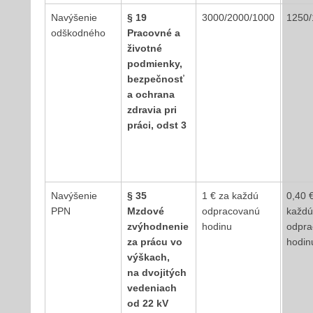
Navýšenie
§ 19
3000/2000/1000
1250/
odškodného
Pracovné a
životné
podmienky,
bezpečnosť
a ochrana
zdravia pri
práci, odst 3
Navýšenie
§ 35
1 € za každú
0,40 
PPN
Mzdové
odpracovanú
každú
zvýhodnenie
hodinu
odpra
za prácu vo
hodin
výškach,
na dvojitých
vedeniach
od 22 kV